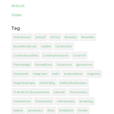
Articoli
Video
Tag
Articolazioni
Articoli
Artrosi
Boswelia
Boswellia
Boswellia Serrata
cefalee
Condroitina
Condroitin Solfato
Condroprotezione
Covid-19
Fibromialgia
fitomedicina
Gonartrosi
gonoartrosi
Hashimoto
integratori
Iodio
Ipotiroidismo
magnesio
Magnetoterapia
Medin Blog
Metilsulfonilmetano
N-Acetil-D-Glucosammina
naturale
Nutraceutica
Osteoartrosi
Prevenzione
scleroterapia
Screening
Selenio
serotonina
Silice
SYSADOA
Tiroide