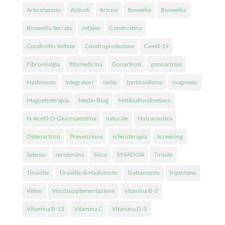
Articolazioni
Articoli
Artrosi
Boswelia
Boswellia
Boswellia Serrata
cefalee
Condroitina
Condroitin Solfato
Condroprotezione
Covid-19
Fibromialgia
fitomedicina
Gonartrosi
gonoartrosi
Hashimoto
integratori
Iodio
Ipotiroidismo
magnesio
Magnetoterapia
Medin Blog
Metilsulfonilmetano
N-Acetil-D-Glucosammina
naturale
Nutraceutica
Osteoartrosi
Prevenzione
scleroterapia
Screening
Selenio
serotonina
Silice
SYSADOA
Tiroide
Tiroidite
Tiroidite di Hashimoto
Trattamento
triptofano
Video
Viscosupplementazione
vitamina B-3
Vitamina B-12
Vitamina C
Vitamina D-3