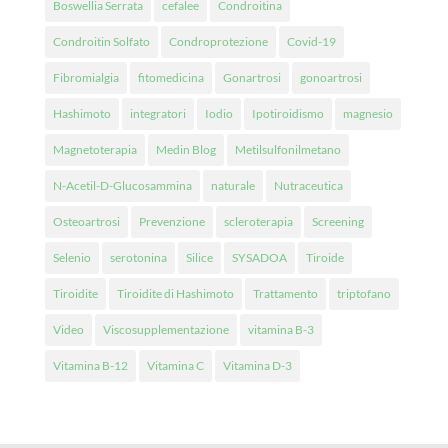
Boswellia Serrata
cefalee
Condroitina
Condroitin Solfato
Condroprotezione
Covid-19
Fibromialgia
fitomedicina
Gonartrosi
gonoartrosi
Hashimoto
integratori
Iodio
Ipotiroidismo
magnesio
Magnetoterapia
Medin Blog
Metilsulfonilmetano
N-Acetil-D-Glucosammina
naturale
Nutraceutica
Osteoartrosi
Prevenzione
scleroterapia
Screening
Selenio
serotonina
Silice
SYSADOA
Tiroide
Tiroidite
Tiroidite di Hashimoto
Trattamento
triptofano
Video
Viscosupplementazione
vitamina B-3
Vitamina B-12
Vitamina C
Vitamina D-3