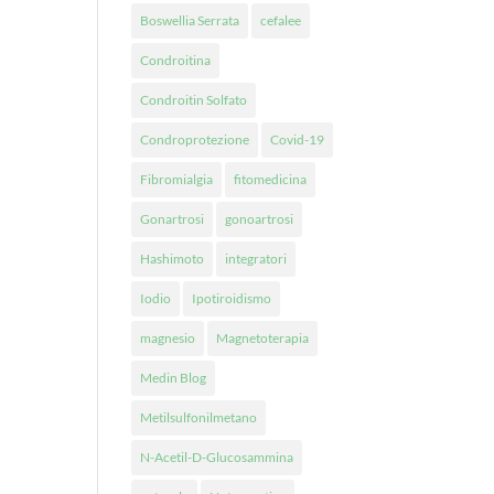
Boswellia Serrata
cefalee
Condroitina
Condroitin Solfato
Condroprotezione
Covid-19
Fibromialgia
fitomedicina
Gonartrosi
gonoartrosi
Hashimoto
integratori
Iodio
Ipotiroidismo
magnesio
Magnetoterapia
Medin Blog
Metilsulfonilmetano
N-Acetil-D-Glucosammina