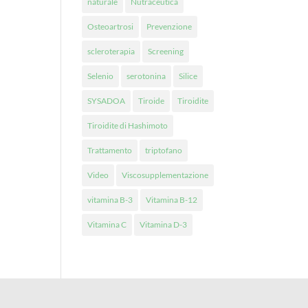
naturale
Nutraceutica
Osteoartrosi
Prevenzione
scleroterapia
Screening
Selenio
serotonina
Silice
SYSADOA
Tiroide
Tiroidite
Tiroidite di Hashimoto
Trattamento
triptofano
Video
Viscosupplementazione
vitamina B-3
Vitamina B-12
Vitamina C
Vitamina D-3