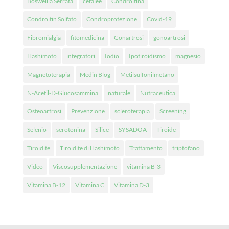
Boswellia Serrata
cefalee
Condroitina
Condroitin Solfato
Condroprotezione
Covid-19
Fibromialgia
fitomedicina
Gonartrosi
gonoartrosi
Hashimoto
integratori
Iodio
Ipotiroidismo
magnesio
Magnetoterapia
Medin Blog
Metilsulfonilmetano
N-Acetil-D-Glucosammina
naturale
Nutraceutica
Osteoartrosi
Prevenzione
scleroterapia
Screening
Selenio
serotonina
Silice
SYSADOA
Tiroide
Tiroidite
Tiroidite di Hashimoto
Trattamento
triptofano
Video
Viscosupplementazione
vitamina B-3
Vitamina B-12
Vitamina C
Vitamina D-3