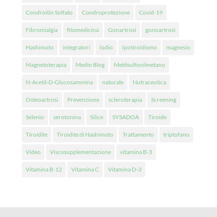
Condroitin Solfato
Condroprotezione
Covid-19
Fibromialgia
fitomedicina
Gonartrosi
gonoartrosi
Hashimoto
integratori
Iodio
Ipotiroidismo
magnesio
Magnetoterapia
Medin Blog
Metilsulfonilmetano
N-Acetil-D-Glucosammina
naturale
Nutraceutica
Osteoartrosi
Prevenzione
scleroterapia
Screening
Selenio
serotonina
Silice
SYSADOA
Tiroide
Tiroidite
Tiroidite di Hashimoto
Trattamento
triptofano
Video
Viscosupplementazione
vitamina B-3
Vitamina B-12
Vitamina C
Vitamina D-3